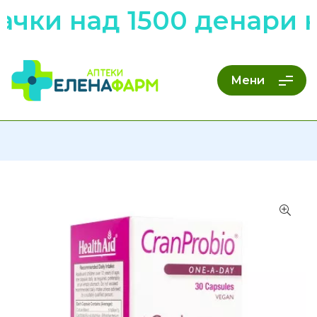
чки над 1500 денари н
Мени