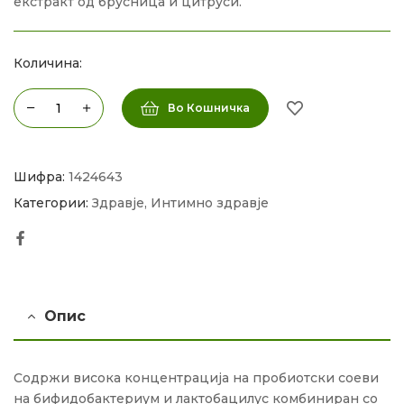
екстракт од брусница и цитруси.
Количина:
Во Кошничка
Шифра:
1424643
Категории:
Здравје
,
Интимно здравје
Facebook
Опис
Содржи висока концентрација на пробиотски соеви
на бифидобактериум и лактобацилус комбиниран со