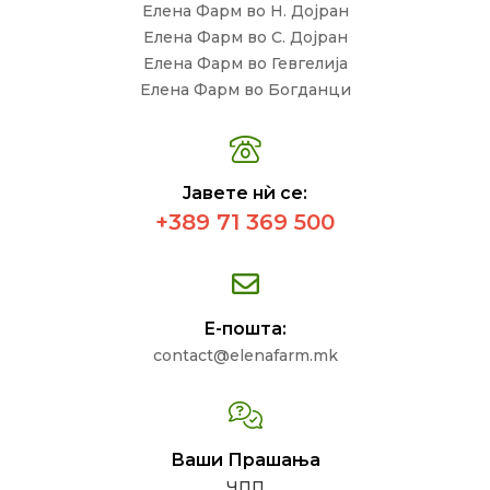
Елена Фарм во Н. Дојран
Елена Фарм во С. Дојран
Елена Фарм во Гевгелија
Елена Фарм во Богданци
Јавете нѝ се:
+389 71 369 500
Е-пошта:
contact@elenafarm.mk
Ваши Прашања
ЧПП