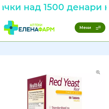
чки над 1500 денари н
Мени