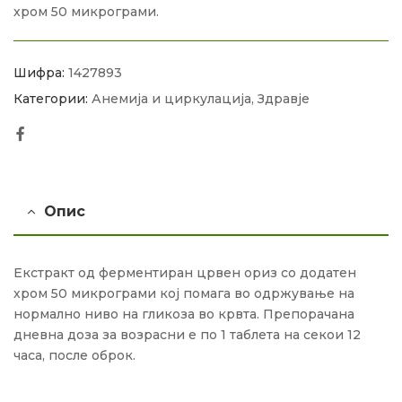
хром 50 микрограми.
Шифра:
1427893
Категории:
Анемија и циркулација
,
Здравје
Facebook
Опис
Екстракт од ферментиран црвен ориз со додатен
хром 50 микрограми кој помага во одржување на
нормално ниво на гликоза во крвта. Препорачана
дневна доза за возрасни е по 1 таблета на секои 12
часа, после оброк.