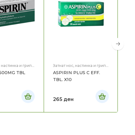
Затн
Здр
F.
, настинка и грип
,
Затнат нос, настинка и грип
,
Здравје
 500MG TBL
ASPIRIN PLUS C EFF.
22
TBL. X10
265
ден