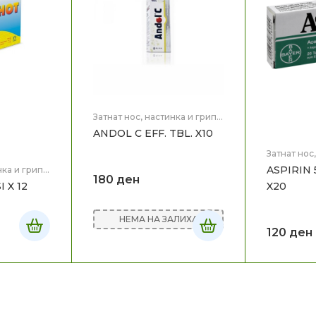
Затнат нос, настинка и грип
,
Здравје
ANDOL C EFF. TBL. X10
Затнат нос
Здравје
ASPIRIN
нка и грип
,
180
ден
 X 12
X20
НЕМА НА ЗАЛИХА
120
ден