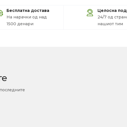
Бесплатна достава
Целосна по
На нарачки од над
24/7 од стран
1500 денари
нашиот тим
те
 последните