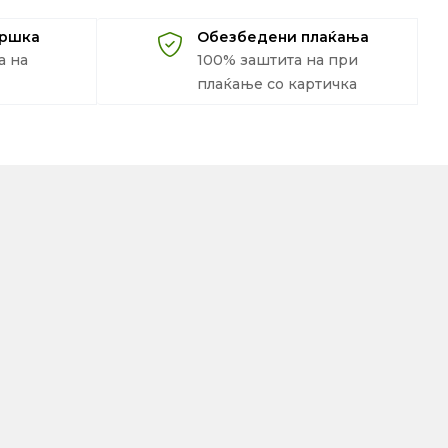
дршка
Обезбедени плаќања
а на
100% заштита на при
плаќање со картичка