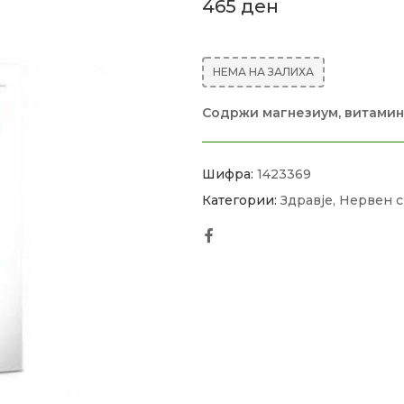
465
ден
НЕМА НА ЗАЛИХА
Содржи магнезиум, витамини
Шифра:
1423369
Категории:
Здравје
,
Нервен с
Facebook