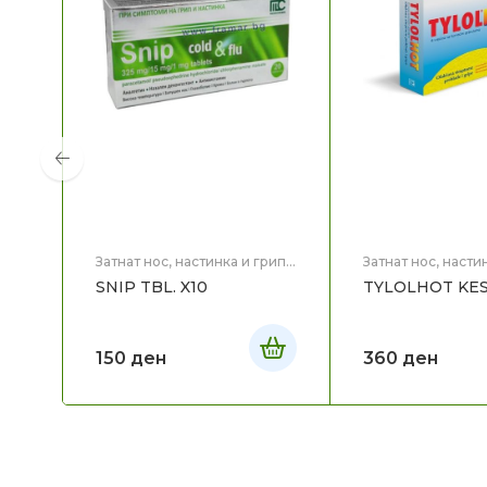
Затнат нос, настинка и грип
,
Затнат нос, насти
Здравје
Здравје
SNIP TBL. X10
TYLOLHOT KESI
150
ден
360
ден