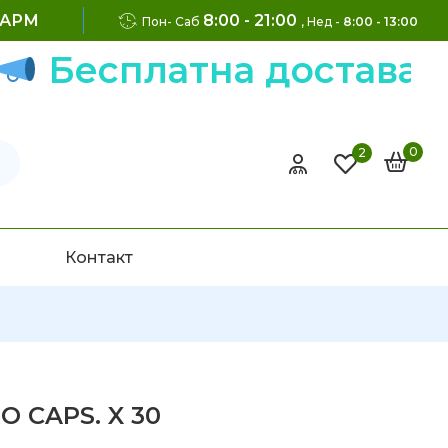
ФАРМ
8:00 - 21:00
Пон- Саб
, Нед -
8:00 - 13:00
есплатна достава на н
0
2
Контакт
 CAPS. X 30