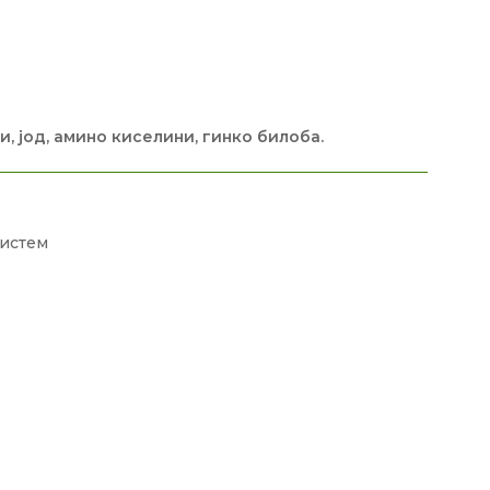
, јод, амино киселини, гинко билоба.
истем