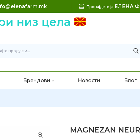
nfo@elenafarm.mk
ЕЛЕНА 
Пронајдете ја
низ цела
Б
Брендови
Новости
Блог
MAGNEZAN NEURO