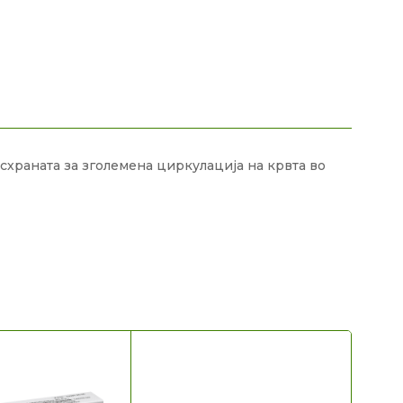
схраната за зголемена циркулација на крвта во