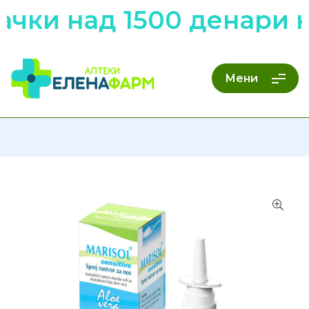
чки над 1500 денари н
Мени