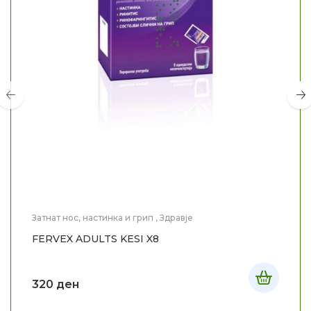
Затнат нос, настинка и грип
,
Здравје
FERVEX ADULTS KESI X8
320
ден