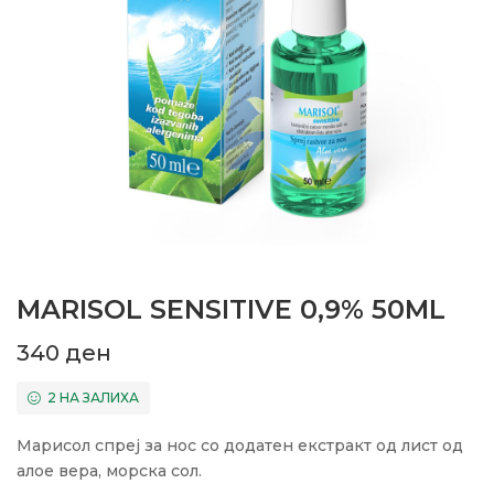
MARISOL SENSITIVE 0,9% 50ML
340
ден
2 НА ЗАЛИХА
Марисол спреј за нос со додатен екстракт од лист од
алое вера, морска сол.