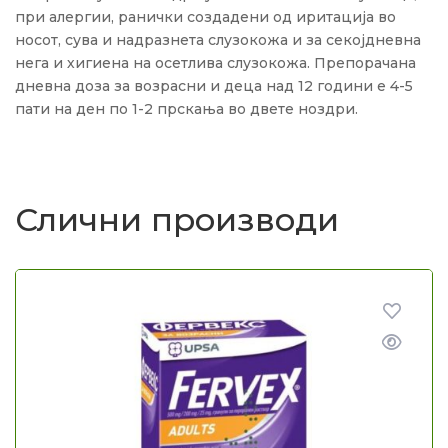
при алергии, ранички создадени од иритација во
носот, сува и надразнета слузокожа и за секојдневна
нега и хигиена на осетлива слузокожа. Препорачана
дневна доза за возрасни и деца над 12 години е 4-5
пати на ден по 1-2 прскања во двете ноздри.
Слични производи