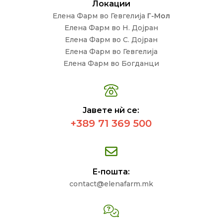
Локации
Елена Фарм во Гевгелија
Г-Мол
Елена Фарм во Н. Дојран
Елена Фарм во С. Дојран
Елена Фарм во Гевгелија
Елена Фарм во Богданци
Јавете нѝ се:
+389 71 369 500
Е-пошта:
contact@elenafarm.mk