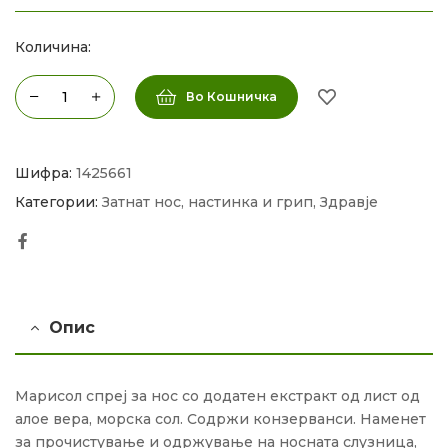
Количина:
Во Кошничка
Шифра:
1425661
Категории:
Затнат нос, настинка и грип
,
Здравје
Facebook
Опис
Марисол спреј за нос со додатен екстракт од лист од
алое вера, морска сол. Содржи конзерванси. Наменет
за прочистување и одржување на носната слузница,