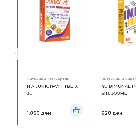
Витамини и минерали
,
Витамини и мине
Витамини/пробиотици за
Витамини/пробио
H.A JUNIOR-VIT TBL. X
4U BIMUNAL 
бебе и дете
,
Здравје
,
Мајка
бебе и дете
,
Здр
и Дете
и Дете
30
SIR. 300ML
1.050
ден
920
ден