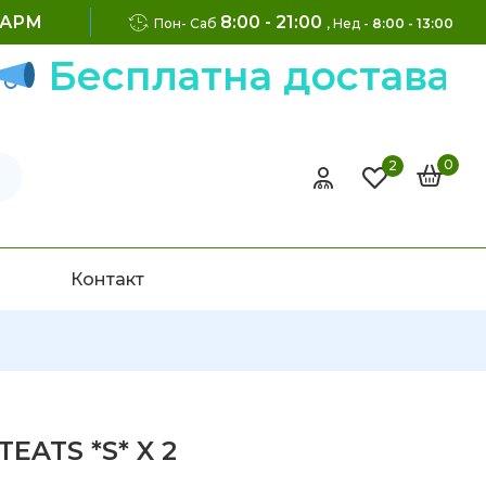
ФАРМ
8:00 - 21:00
Пон- Саб
, Нед -
8:00 - 13:00
есплатна достава на н
0
2
Контакт
EATS *S* X 2