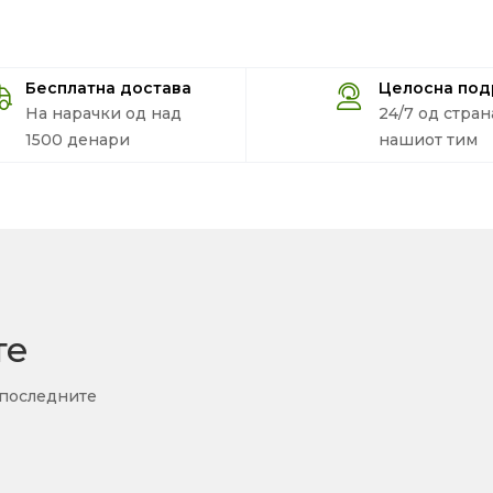
Бесплатна достава
Целосна по
На нарачки од над
24/7 од стран
1500 денари
нашиот тим
те
 последните