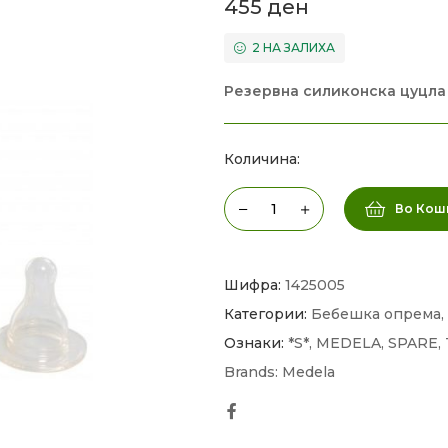
455
ден
2 НА ЗАЛИХА
Резервна силиконска цуцла
Количина:
Во Кош
Шифра:
1425005
Категории:
Бебешка опрема
,
Ознаки:
*S*
,
MEDELA
,
SPARE
,
Brands:
Medela
Facebook