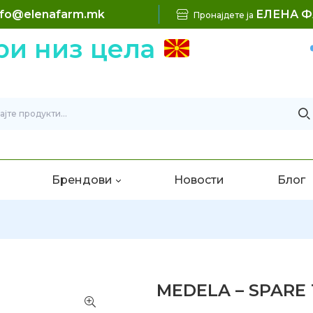
nfo@elenafarm.mk
ЕЛЕНА 
Пронајдете ја
 низ цела
Б
Брендови
Новости
Блог
MEDELA – SPARE T