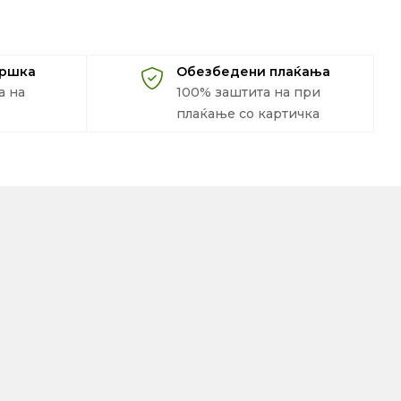
дршка
Обезбедени плаќања
а на
100% заштита на при
плаќање со картичка