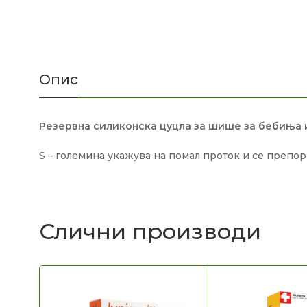
Опис
Резервна силиконска цуцла за шише за бебиња
S – големина укажува на помал проток и се препор
Слични производи