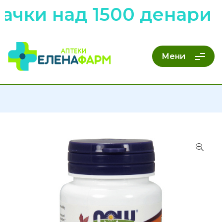
чки над 1500 денари н
Мени