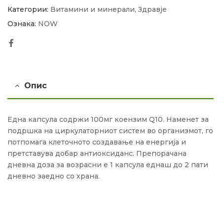
Категории:
Витамини и минерали
,
Здравје
Ознака:
NOW
Facebook
Опис
Една капсула содржи 100мг коензим Q10. Наменет за
подршка на циркулаторниот систем во организмот, го
потпомага клеточното создавање на енергија и
претставува добар антиоксиданс. Препорачана
дневна доза за возрасни е 1 капсула еднаш до 2 пати
дневно заедно со храна.