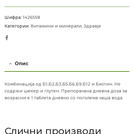
Шифра:
1426558
Категории:
Витамини и минерали
,
Здравје
Facebook
Опис
Комбинација од Б1,Б2,Б3,Б5,Б6,Б9,Б12 и биотин. Не
содржи шеќер и глутен. Препорачана дневна доза за
возрасни е 1 таблета дневно со поголема чаша вода.
Слични производи