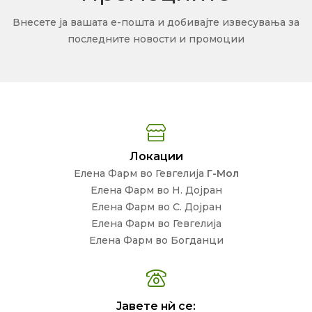
Внесете ја вашата е-пошта и добивајте извесувања за
последните новости и промоции
Локации
Елена Фарм во Гевгелија
Г-Мол
Елена Фарм во Н. Дојран
Елена Фарм во С. Дојран
Елена Фарм во Гевгелија
Елена Фарм во Богданци
Јавете нѝ се: