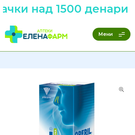
чки над 1500 денари н
Мени