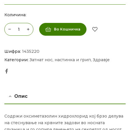
Количина:
Во Кошничка
Шифра:
1435220
Категории:
Затнат нос, настинка и грип
,
Здравје
Facebook
Опис
Содржи оксиметазолин хидрохлорид кој брзо делува
на стеснување на крвните задови во носната
слузница и го сопира лачењето на секретот од носот.