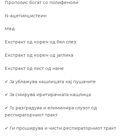
Прополис богат со полифеноли
N-ацетилцистеин
Ме
д
Екстракт од корен од бел слез
Екстракт од корен од јаглика
Екстракт од лист од нане
✔ Ја ублажува кашлицата кај пушачите
✔ Ја смирува иритирачката кашлица
✔ Го разградува и елиминира слузот од
респираторниот тракт
✔ Ги проширува и чисти респираторниот тракт