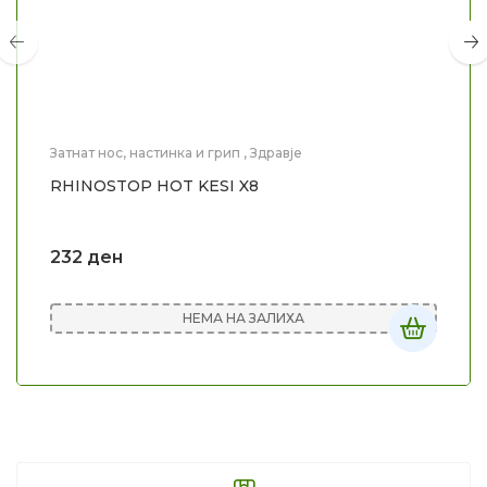
Затнат нос, настинка и грип
,
Здравје
RHINOSTOP HOT KESI X8
232
ден
НЕМА НА ЗАЛИХА