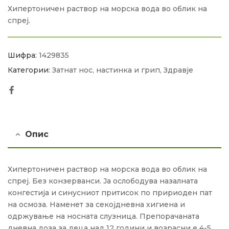
Хипертоничен раствор на морска вода во облик на
спреј.
Шифра:
1429835
Категории:
Затнат нос, настинка и грип
,
Здравје
Facebook
Опис
Хипертоничен раствор на морска вода во облик на
спреј. Без конзерванси. Ја ослободува назалната
конгестија и синусниот притисок по пририоден пат
на осмоза. Наменет за секојдневна хигиена и
одржување на носната слузница. Препорачаната
дневна доза за деца над 12 години и возрасни е 4-5