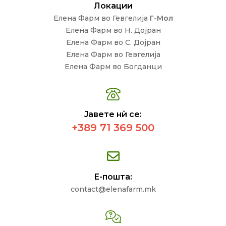
Локации
Елена Фарм во Гевгелија
Г-Мол
Елена Фарм во Н. Дојран
Елена Фарм во С. Дојран
Елена Фарм во Гевгелија
Елена Фарм во Богданци
Јавете нѝ се:
+389 71 369 500
Е-пошта:
contact@elenafarm.mk