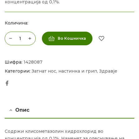
концентрација од 0,1%.
Количина:
Во Кошничка
Шифра:
1428087
Категории:
Затнат нос, настинка и грип
,
Здравје
Facebook
Опис
Содржи клисометазолин хидрохлорид во
концентрација од 0,1%. Наменет за олеснување на