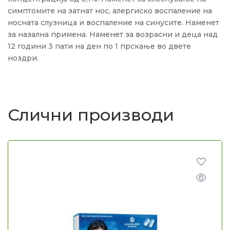
симптомите на затнат нос, алергиско воспаление на
носната слузница и воспаление на синусите. Наменет
за назална примена. Наменет за возрасни и деца над
12 години 3 пати на ден по 1 прскање во двете
ноздри.
Слични производи