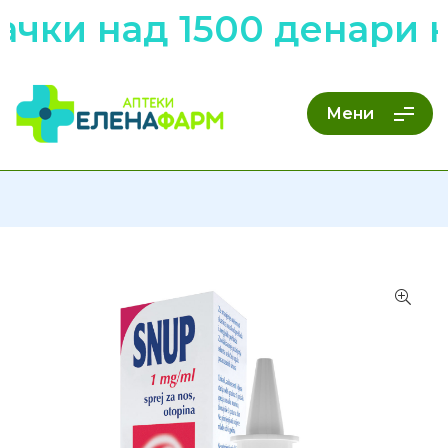
чки над 1500 денари н
Мени