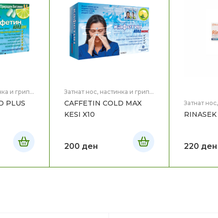
нка и грип
,
Затнат нос, настинка и грип
,
Здравје
D PLUS
CAFFETIN COLD MAX
Затнат нос
Здравје
KESI X10
RINASEK 
200
ден
220
ден