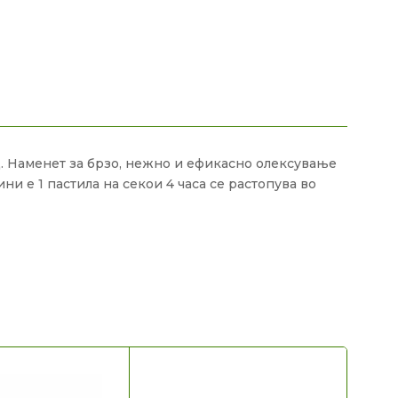
д. Наменет за брзо, нежно и ефикасно олексување
и е 1 пастила на секои 4 часа се растопува во