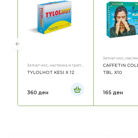
Затнат нос, насти
Здравје
CAFFETIN COL
Затнат нос, настинка и грип
,
Здравје
TYLOLHOT KESI X 12
TBL. X10
360
ден
165
ден