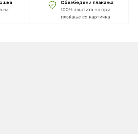
дршка
Обезбедени плаќања
а на
100% заштита на при
плаќање со картичка