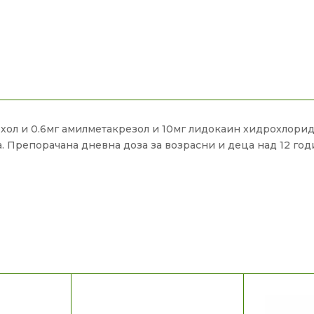
охол и 0.6мг амилметакрезол и 10мг лидокаин хидрохлори
. Препорачана дневна доза за возрасни и деца над 12 годин