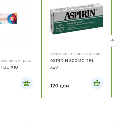
Затнат нос, настинка и грип
,
Здравје
ASPIRIN 500MG TBL
, настинка и грип
,
Затн
Здр
TBL. X10
X20
RHI
120
ден
17