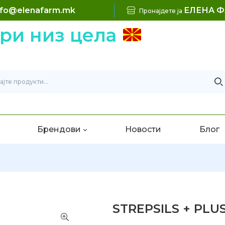
nfo@elenafarm.mk
ЕЛЕНА 
Пронајдете ја
 низ цела
Б
Брендови
Новости
Блог
STREPSILS + PLUS