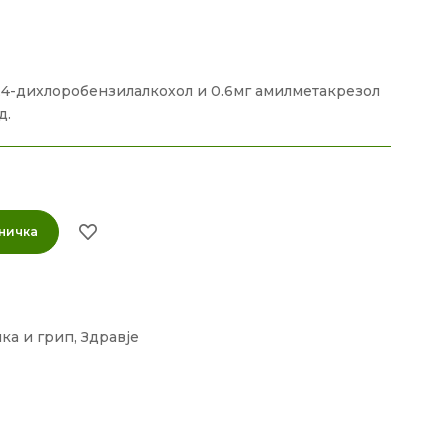
2,4-дихлоробензилалкохол и 0.6мг амилметакрезол
д.
ничка
нка и грип
,
Здравје