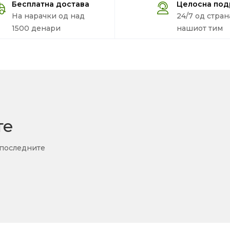
Бесплатна достава
Целосна по
На нарачки од над
24/7 од стран
1500 денари
нашиот тим
те
 последните