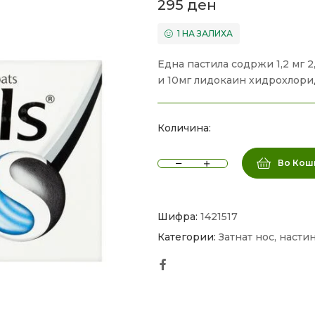
295
ден
1 НА ЗАЛИХА
Една пастила содржи 1,2 мг 
и 10мг лидокаин хидрохлори
Количина:
Во Кош
Шифра:
1421517
Категории:
Затнат нос, насти
Facebook