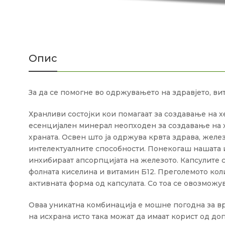
Опис
За да се помогне во одржувањето на здравјето, ви
Хранливи состојки кои помагаат за создавање на х
есенцијален минерал неопходен за создавање на хе
храната. Освен што ја одржува крвта здрава, жел
интелектуалните способности. Понекогаш нашата и
инхибираат апсорпцијата на железото. Капсулите с
фолната киселина и витамин Б12. Преголемото кол
активната форма од капсулата. Со тоа се овозмож
Оваа уникатна комбинација е мошне погодна за вр
на исхрана исто така можат да имаат корист од д