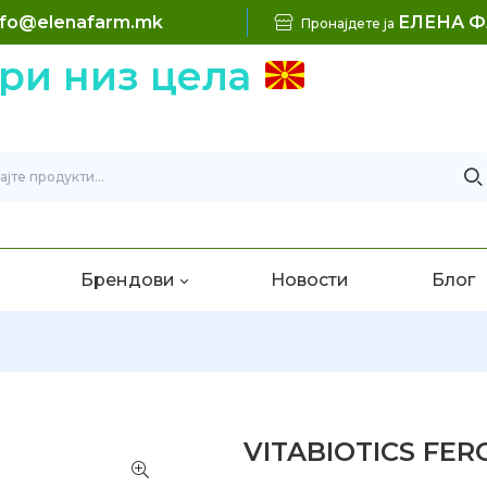
nfo@elenafarm.mk
ЕЛЕНА 
Пронајдете ја
 низ цела
Брендови
Новости
Блог
VITABIOTICS FER