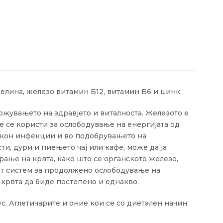
селина, железо витамин Б12, витамин Б6 и цинк.
ржувањето на здравјето и виталноста. Железото е
е се користи за ослободување на енергијата од
та кон инфекции и во подобрувањето на
и, дури и пиењето чај или кафе, може да ја
ање на крвта, како што се органското железо,
иот систем за продолжено ослободување на
 крвта да биде постепено и еднакво.
. Атлетичарите и оние кои се со диетален начин