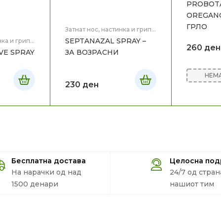
PROBOTA
OREGANO
ГРЛО
Затнат нос, настинка и грип
,
Здравје
SEPTANAZAL SPRAY –
нка и грип
,
260
ден
VE SPRAY
ЗА ВОЗРАСНИ
НЕМА
230
ден
Бесплатна достава
Целосна по
На нарачки од над
24/7 од стран
1500 денари
нашиот тим