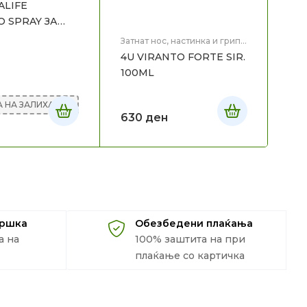
LIFE
 SPRAY ЗА
Затнат нос, настинка и грип
,
Здравје
4U VIRANTO FORTE SIR.
Затн
Здр
100ML
AN
 НА ЗАЛИХА
630
ден
30
дршка
Обезбедени плаќања
а на
100% заштита на при
плаќање со картичка