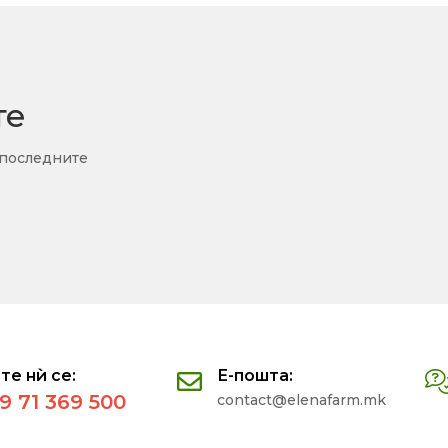
те
 последните
те нѝ се:
Е-пошта:
9 71 369 500
contact@elenafarm.mk