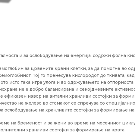
талноста и за ослободување на енергија, содржи фолна ки
емоглобин за црвените крвни клетки, за да помогне во од
моглобинот. Тој го пренесува кислородот до ткивата, кад
езото исто така игра улога и во одржувањето на отпорнос
схрана не е добро балансирана и секојдневните активност
е ефиказен извор на витални хранливи состојки за формир
ичество на железо во стомакот се спречува со специјалн
ува ослободување на хранливите состојки за формирање на
еме на бременост и за жени во време на месечниот циклус
ополнителни хранливи состојки за формирање на крвта.