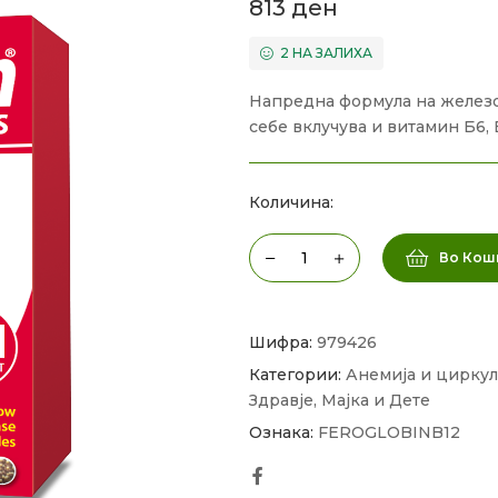
813
ден
2 НА ЗАЛИХА
Напредна формула на железо
себе вклучува и витамин Б6, 
Количина:
Во Кош
Шифра:
979426
Категории:
Анемија и циркул
Здравје
,
Мајка и Дете
Ознака:
FEROGLOBINB12
Facebook