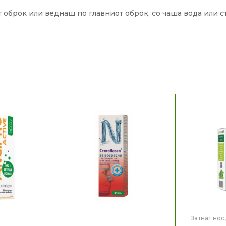
 оброк или веднаш по главниот оброк, со чаша вода или ст
Затнат нос
Здравје