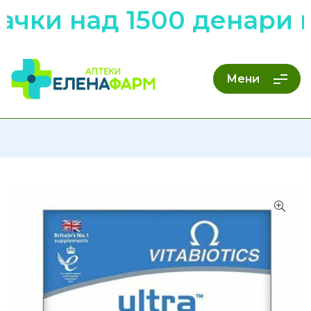
чки над 1500 денари н
Мени