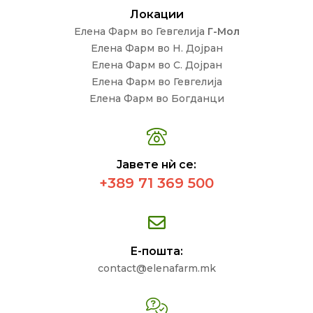
Локации
Елена Фарм во Гевгелија
Г-Мол
Елена Фарм во Н. Дојран
Елена Фарм во С. Дојран
Елена Фарм во Гевгелија
Елена Фарм во Богданци
Јавете нѝ се:
+389 71 369 500
Е-пошта:
contact@elenafarm.mk