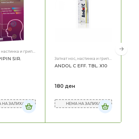
, настинка и грип
,
PIN SIR.
Затнат нос, настинка и грип
,
Здравје
ANDOL C EFF. TBL. X10
Затн
Здр
SE
180
ден
ЗА
НЕМА НА ЗАЛИХА
 НА ЗАЛИХА
23