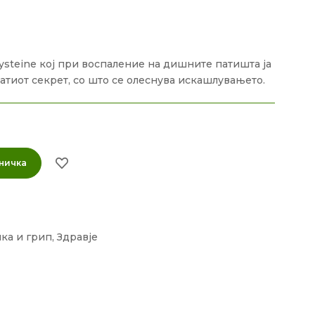
cysteine кој при воспаление на дишните патишта ја
натиот секрет, со што се олеснува искашлувањето.
ничка
нка и грип
,
Здравје