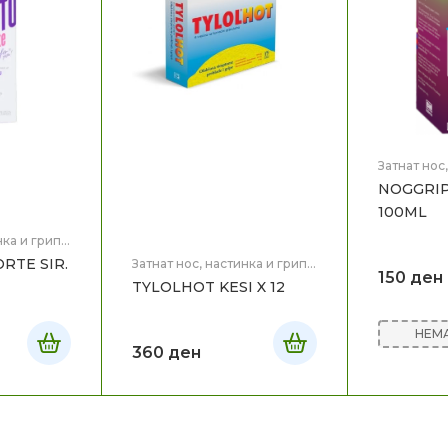
Затнат нос
Здравје
NOGGRIPI
100ML
нка и грип
,
RTE SIR.
Затнат нос, настинка и грип
,
150
ден
Здравје
TYLOLHOT KESI X 12
НЕМА
360
ден