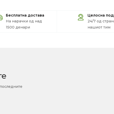
Бесплатна достава
Целосна по
На нарачки од над
24/7 од стран
1500 денари
нашиот тим
те
 последните