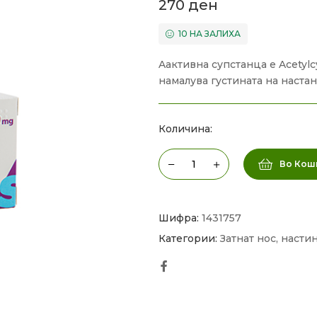
270
ден
10 НА ЗАЛИХА
Aактивна супстанца е Acetyl
намалува густината на наста
Количина:
Во Кош
Шифра:
1431757
Категории:
Затнат нос, насти
Facebook