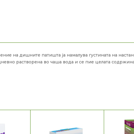
аление на дишните патишта ја намалува густината на наста
дневно растворена во чаша вода и се пие целата содржина