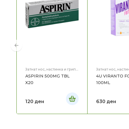
Затнат нос, настинка и грип
,
Затнат нос, насти
Здравје
Здравје
ASPIRIN 500MG TBL
4U VIRANTO FO
X20
100ML
120
ден
630
ден