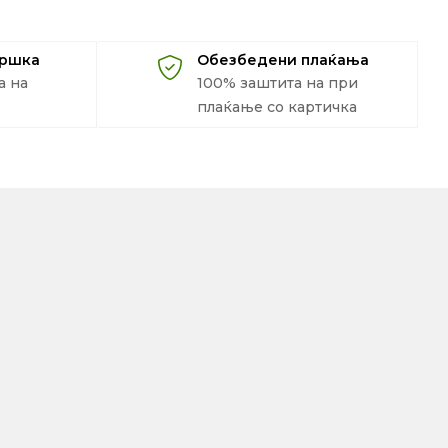
дршка
Обезбедени плаќања
а на
100% заштита на при
плаќање со картичка