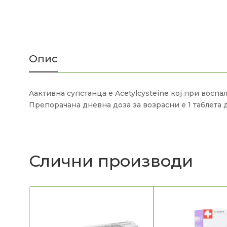
Опис
Aактивна супстанца е Acetylcysteine кој при восп
Препорачана дневна доза за возрасни е 1 таблета 
Слични производи