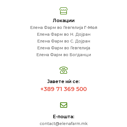
Локации
Елена Фарм во Гевгелија
Г-Мол
Елена Фарм во Н. Дојран
Елена Фарм во С. Дојран
Елена Фарм во Гевгелија
Елена Фарм во Богданци
Јавете нѝ се:
+389 71 369 500
Е-пошта:
contact@elenafarm.mk