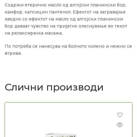
Содржи етерично масло од алгојски планински бор,
камфор, капсицин пантенол. Ефектот на загравајње
заедно со ефектот на масло од алгојски планински
бор даваат чувство на пријатно олеснување во текот
на релаксирачка масажа.
По потреба се нанесува на болното колено и нежно се
втрива.
Слични производи