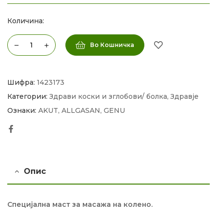
Количина:
Во Кошничка
Шифра:
1423173
Категории:
Здрави коски и зглобови/ болка
,
Здравје
Ознаки:
AKUT
,
ALLGASAN
,
GENU
Facebook
Опис
Специјална маст за масажа на колено.