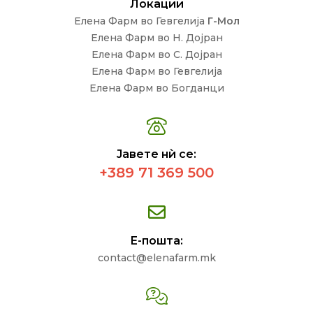
Локации
Елена Фарм во Гевгелија
Г-Мол
Елена Фарм во Н. Дојран
Елена Фарм во С. Дојран
Елена Фарм во Гевгелија
Елена Фарм во Богданци
Јавете нѝ се:
+389 71 369 500
Е-пошта:
contact@elenafarm.mk