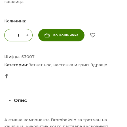
кашлица.
Количина:
Во Кошничка
Шифра:
53007
Категории:
Затнат нос, настинка и грип
,
Здравје
Facebook
Опис
Активна компонента Bromheksin за третман на
кашлица, муколитик кој го раствара вискозниот