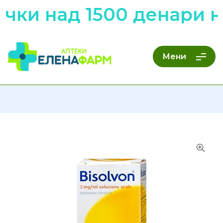
ки над 1500 денари ни
Мени