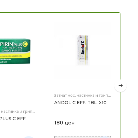
Затнат нос, настинка и грип
,
Здравје
ANDOL C EFF. TBL. X10
, настинка и грип
,
PLUS C EFF.
Затн
180
ден
Здр
AN