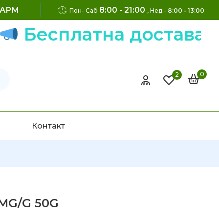
ФАРМ
8:00 - 21:00
Пон- Саб
, Нед -
8:00 - 13:00
Бесплатна достава н
0
2
Контакт
MG/G 50G