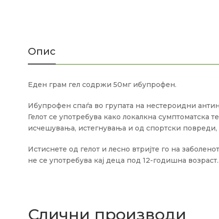
Опис
Еден грам гел содржи 50мг ибупрофен.
Ибупрофен спаѓа во групата на нестероидни антин
Гелот се употребува како локалкна сумптоматска т
исчешувања, истегнувања и од спортски повреди, 
Истиснете од гелот и лесно втријте го на заболенот
не се употребува кај деца под 12-годишна возраст.
Слични производи