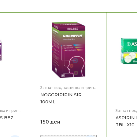
Затнат нос, настинка и грип
,
Здравје
NOGGRIPIPIN SIR.
100ML
нка и грип
,
Затнат нос
Здравје
S BEZ
ASPIRIN 
150
ден
TBL. X10