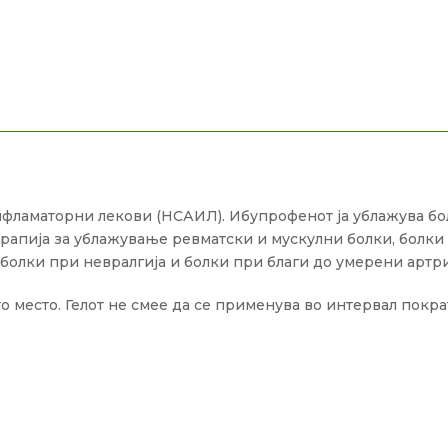
фламаторни лекови (НСАИЛ). Ибупрофенот ја ублажува бол
ерапија за ублажување ревматски и мускулни болки, болки
болки при невралгија и болки при благи до умерени артри
о место. Гелот не смее да се применува во интервал пократ