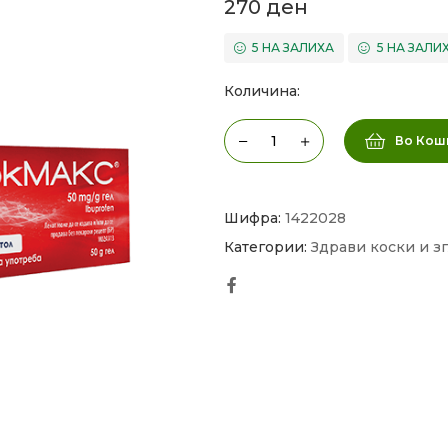
270
ден
5 НА ЗАЛИХА
5 НА ЗАЛИ
Количина:
Во Кош
Шифра:
1422028
Категории:
Здрави коски и з
Facebook