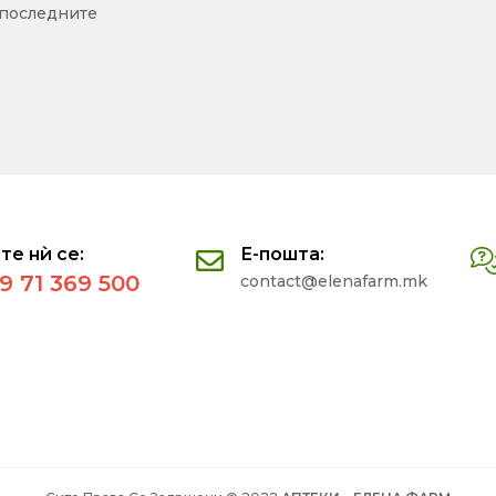
 последните
те нѝ се:
Е-пошта:
9 71 369 500
contact@elenafarm.mk