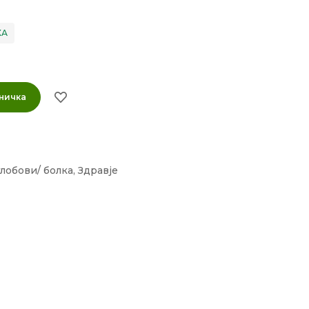
ХА
ничка
глобови/ болка
,
Здравје