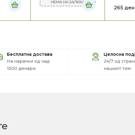
НЕМА НА ЗАЛИХА
265
ден
Бесплатна достава
Целосна по
На нарачки од над
24/7 од стран
1500 денари
нашиот тим
те