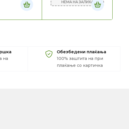
НЕМА НА ЗАЛИХА
30
дршка
Обезбедени плаќања
а на
100% заштита на при
плаќање со картичка