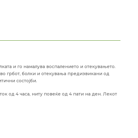
ката и го намалува воспалението и отекувањето.
 во грбот, болки и отекувања предизвикани од
тични состојби.
ок од 4 часа, ниту повеќе од 4 пати на ден. Лекот