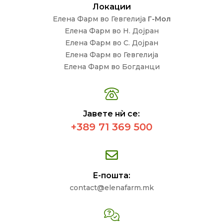
Локации
Елена Фарм во Гевгелија
Г-Мол
Елена Фарм во Н. Дојран
Елена Фарм во С. Дојран
Елена Фарм во Гевгелија
Елена Фарм во Богданци
Јавете нѝ се:
+389 71 369 500
Е-пошта:
contact@elenafarm.mk