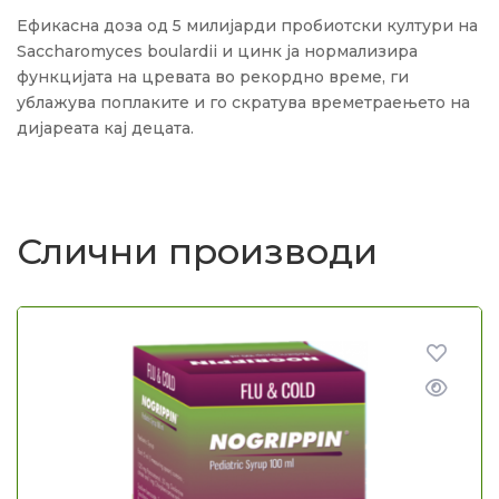
Ефикасна доза од 5 милијарди пробиотски култури на
Saccharomyces boulardii и цинк ја нормализира
функцијата на цревата во рекордно време, ги
ублажува поплаките и го скратува времетраењето на
дијареата кај децата.
Слични производи