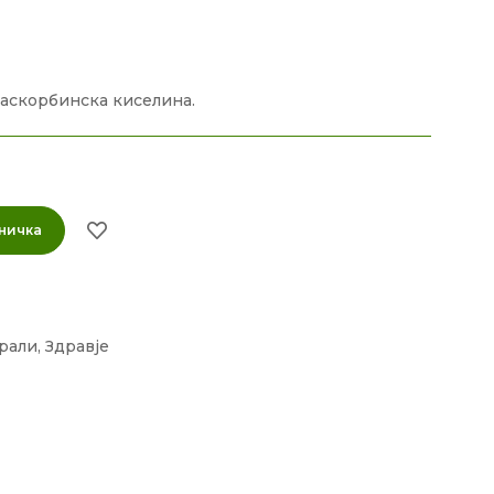
 аскорбинска киселина.
ничка
рали
,
Здравје