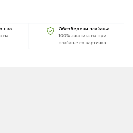
дршка
Обезбедени плаќања
а на
100% заштита на при
плаќање со картичка