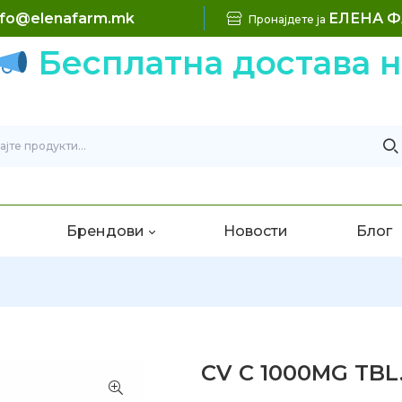
nfo@elenafarm.mk
ЕЛЕНА 
Пронајдете ја
есплатна достава на н
Брендови
Новости
Блог
CV C 1000MG TBL.