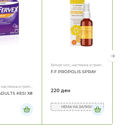
Затнат нос, настинка и грип
,
Здравје
F.F PROPOLIS SPRAY
Затн
Здр
CA
, настинка и грип
,
220
ден
DULTS KESI X8
KES
НЕМА НА ЗАЛИХА
20