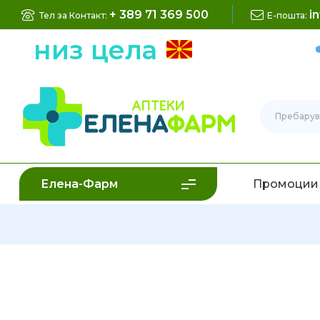
+ 389 71 369 500
i
Тел за Контакт:
Е-пошта:
низ цела
Б
Елена-Фарм
Промоции