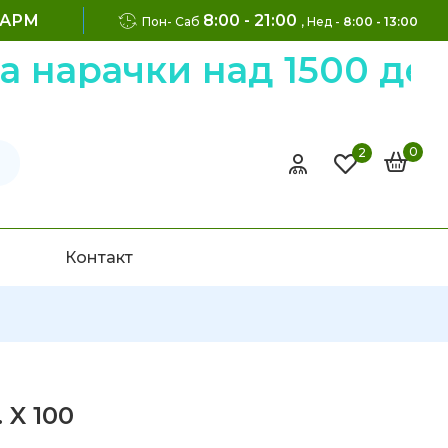
ФАРМ
8:00 - 21:00
Пон- Саб
, Нед -
8:00 - 13:00
арачки над 1500 денар
0
2
Контакт
 X 100