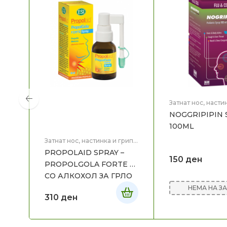
Затнат нос, насти
Здравје
NOGGRIPIPIN S
100ML
Затнат нос, настинка и грип
,
Здравје
PROPOLAID SPRAY –
150
ден
PROPOLGOLA FORTE –
СО АЛКОХОЛ ЗА ГРЛО
НЕМА НА З
310
ден