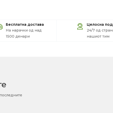
Бесплатна достава
Целосна по
На нарачки од над
24/7 од стран
1500 денари
нашиот тим
те
 последните