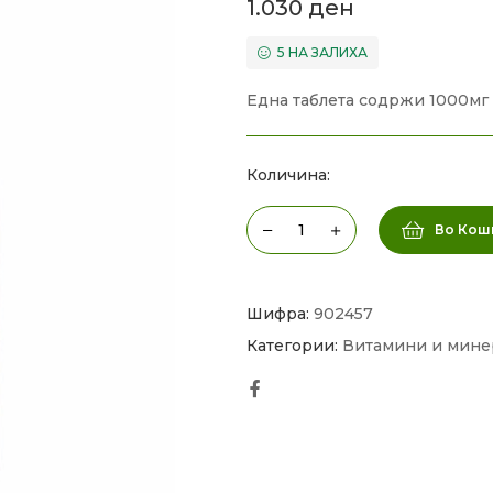
1.030
ден
5 НА ЗАЛИХА
Една таблета содржи 1000мг
Количина:
Во Кош
Шифра:
902457
Категории:
Витамини и мине
Facebook