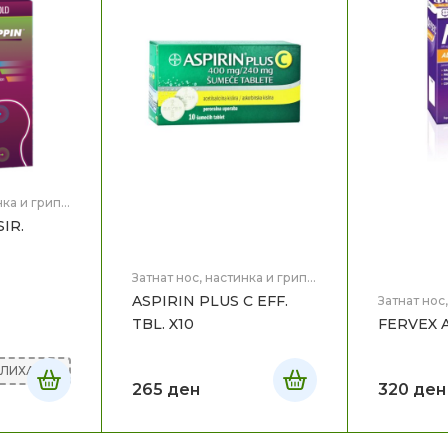
нка и грип
,
IR.
Затнат нос, настинка и грип
,
Здравје
ASPIRIN PLUS C EFF.
Затнат нос
Здравје
TBL. X10
FERVEX A
АЛИХА
265
ден
320
ден