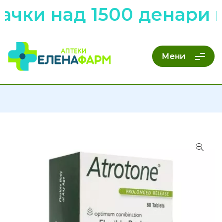
чки над 1500 денари н
Мени