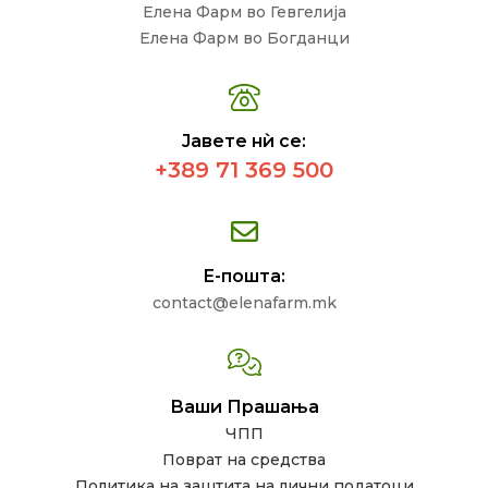
Елена Фарм во Гевгелија
Елена Фарм во Богданци
Јавете нѝ се:
+389 71 369 500
Е-пошта:
contact@elenafarm.mk
Ваши Прашања
ЧПП
Поврат на средства
Политика на заштита на лични податоци