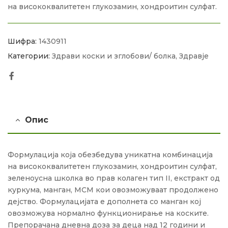
на висококвалитетен глукозамин, хондроитин сулфат.
Шифра:
1430911
Категории:
Здрави коски и зглобови/ болка
,
Здравје
Facebook
Опис
Формулација која обезбедува уникатна комбинација
на висококвалитетен глукозамин, хондроитин сулфат,
зеленоусна школка во прав колаген тип II, екстракт од
куркума, манган, МСМ кои овозможуваат продолжено
дејство. Формулацијата е дополнета со манган кој
овозможува нормално функционирање на коските.
Препорачана дневна доза за деца над 12 години и