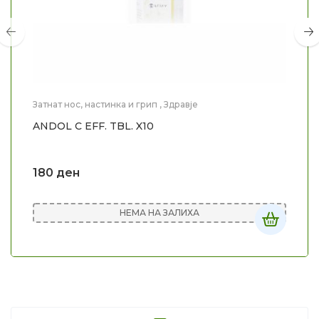
Затнат нос, настинка и грип
,
Здравје
ANDOL C EFF. TBL. X10
180
ден
НЕМА НА ЗАЛИХА