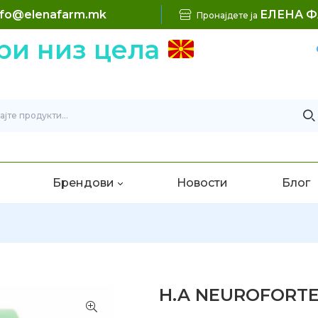
nfo@elenafarm.mk
ЕЛЕНА 
Пронајдете ја
 низ цела
Б
Брендови
Новости
Блог
H.A NEUROFORTE 