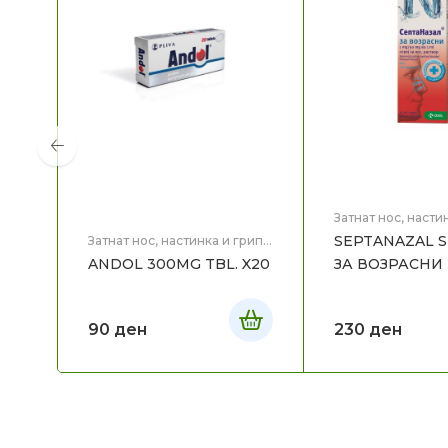
Затнат нос, насти
Здравје
SEPTANAZAL S
Затнат нос, настинка и грип
,
Здравје
ANDOL 300MG TBL. X20
ЗА ВОЗРАСНИ
90
ден
230
ден