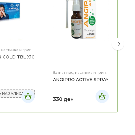
, настинка и грип
,
N COLD TBL X10
Затн
Здр
FE
Затнат нос, настинка и грип
,
Здравје
ANGIPRO ACTIVE SPRAY
SEK
 НА ЗАЛИХА
330
ден
42