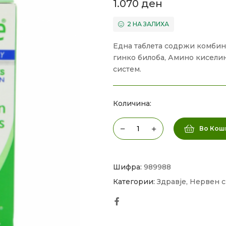
1.070
ден
2 НА ЗАЛИХА
Една таблета содржи комбина
гинко билоба, Амино кисели
систем.
Количина:
Во Кош
Шифра:
989988
Категории:
Здравје
,
Нервен с
Facebook