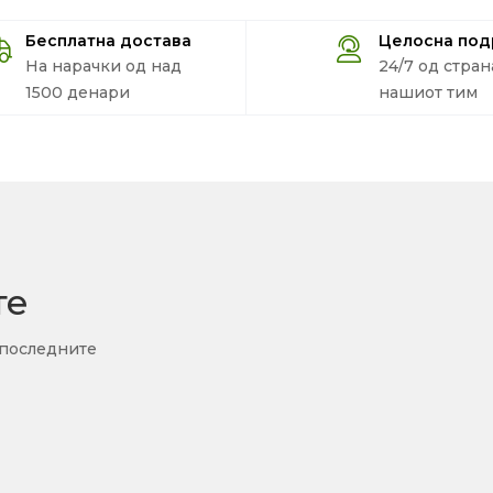
Бесплатна достава
Целосна по
На нарачки од над
24/7 од стран
1500 денари
нашиот тим
те
 последните