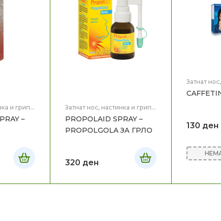
Затнат нос
Здравје
CAFFETI
нка и грип
,
Затнат нос, настинка и грип
,
Здравје
PRAY –
PROPOLAID SPRAY –
130
ден
PROPOLGOLA ЗА ГРЛО
НЕМА
320
ден