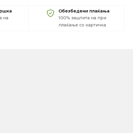
дршка
Обезбедени плаќања
а на
100% заштита на при
плаќање со картичка