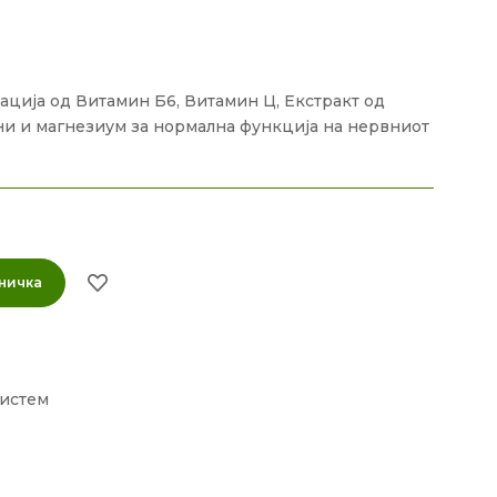
ција од Витамин Б6, Витамин Ц, Екстракт од
ни и магнезиум за нормална функција на нервниот
ничка
истем