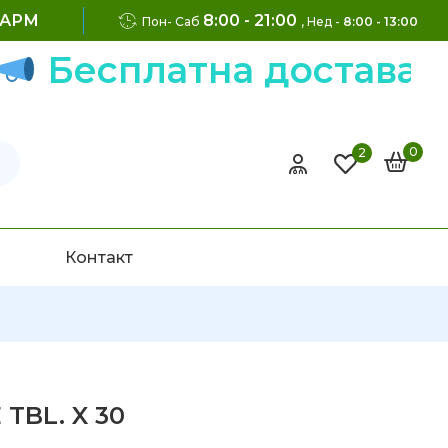
ФАРМ
8:00 - 21:00
Пон- Саб
, Нед -
8:00 - 13:00
есплатна достава на н
0
2
Контакт
TBL. X 30