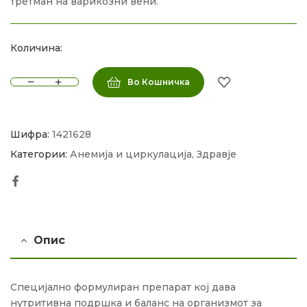
третман на варикозни вени.
Количина:
Во Кошничка
Шифра:
1421628
Категории:
Анемија и циркулација
,
Здравје
Facebook
Опис
Специјално формулиран препарат кој дава
нутритивна подршка и баланс на организмот за