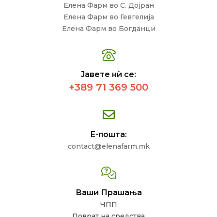
Елена Фарм во С. Дојран
Елена Фарм во Гевгелија
Елена Фарм во Богданци
Јавете нѝ се:
+389 71 369 500
Е-пошта:
contact@elenafarm.mk
Ваши Прашања
ЧПП
Поврат на средства