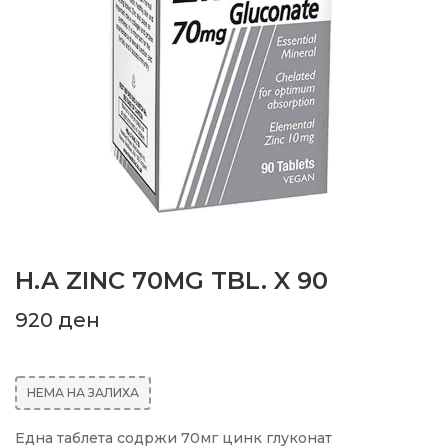
H.A ZINC 70MG TBL. X 90
920
ден
НЕМА НА ЗАЛИХА
Една таблета содржи 70мг цинк глуконат