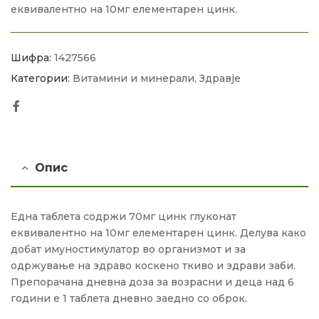
еквивалентно на 10мг елементарен цинк.
Шифра:
1427566
Категории:
Витамини и минерали
,
Здравје
Facebook
Опис
Една таблета содржи 70мг цинк глуконат
еквивалентно на 10мг елементарен цинк. Делува како
добат имуностимулатор во организмот и за
одржување на здраво коскено ткиво и здрави заби.
Препорачана дневна доза за возрасни и деца над 6
години е 1 таблета дневно заедно со оброк.