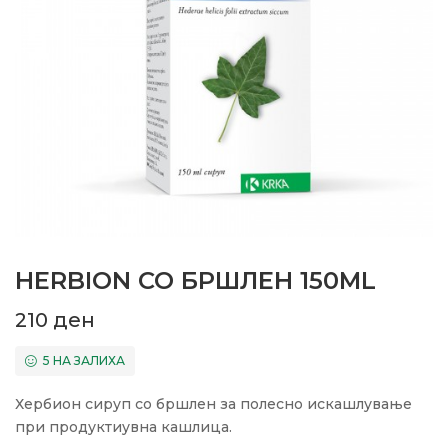
HERBION СО БРШЛЕН 150ML
210
ден
5 НА ЗАЛИХА
Хербион сируп со бршлен за полесно искашлување
при продуктиувна кашлица.