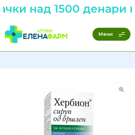
чки над 1500 денари н
Мени