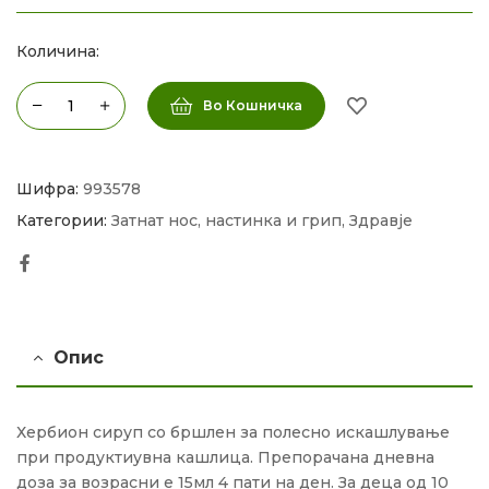
Количина:
Во Кошничка
Шифра:
993578
Категории:
Затнат нос, настинка и грип
,
Здравје
Facebook
Опис
Хербион сируп со бршлен за полесно искашлување
при продуктиувна кашлица. Препорачана дневна
доза за возрасни е 15мл 4 пати на ден. За деца од 10