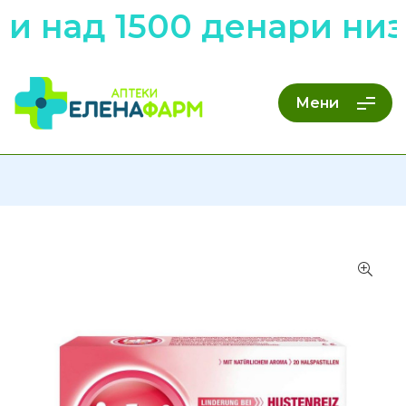
 над 1500 денари низ 
Мени