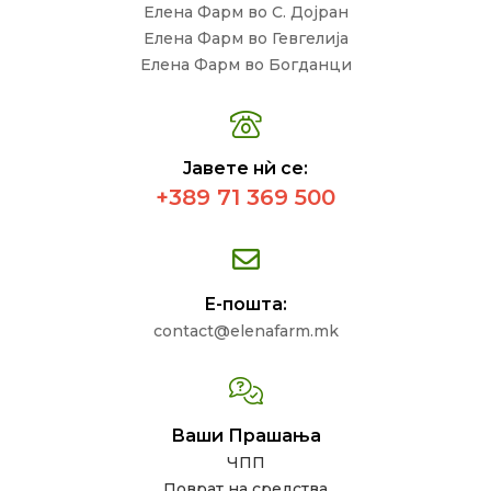
Елена Фарм во С. Дојран
Елена Фарм во Гевгелија
Елена Фарм во Богданци
Јавете нѝ се:
+389 71 369 500
Е-пошта:
contact@elenafarm.mk
Ваши Прашања
ЧПП
Поврат на средства