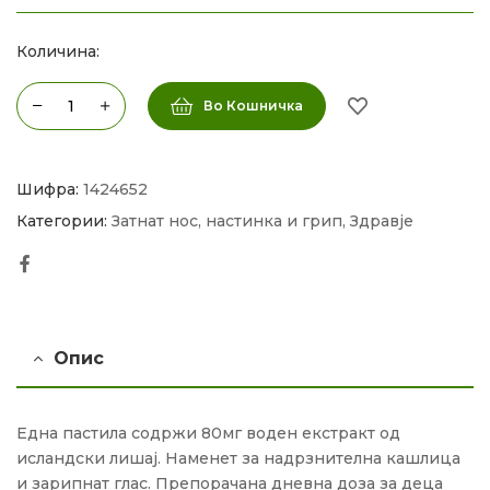
Количина:
Во Кошничка
Шифра:
1424652
Категории:
Затнат нос, настинка и грип
,
Здравје
Facebook
Опис
Една пастила содржи 80мг воден екстракт од
исландски лишај. Наменет за надрзнителна кашлица
и зарипнат глас. Препорачана дневна доза за деца