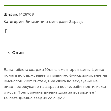
Шифра:
1426708
Категории:
Витамини и минерали
,
Здравје
Facebook
Опис
Една таблета содржи 10мг елементарен цинк. Цинкот
помага во одржување и правилно функционирање на
имунолошкиот систем, има улога во зачувуање на
видот, одржување на здрави коски, заби, нокти, кожа
и коса. Препорачана дневна доза за возрасни е 1
таблета дневно заедно со оброк.