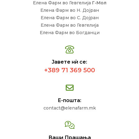
Елена Фарм во Гевгелија
Г-Мол
Елена Фарм во Н. Дојран
Елена Фарм во С. Дојран
Елена Фарм во Гевгелија
Елена Фарм во Богданци
Јавете нѝ се:
+389 71 369 500
Е-пошта:
contact@elenafarm.mk
Ваши Прашања