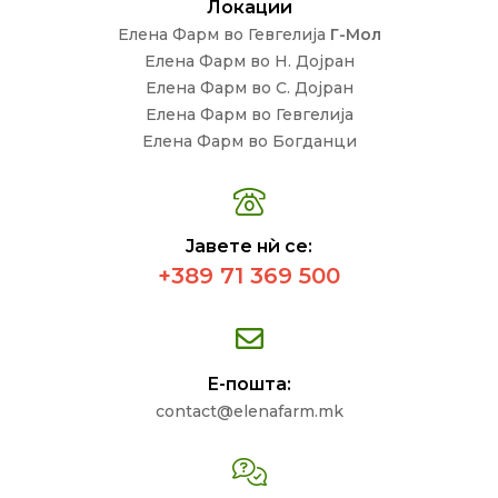
Локации
Елена Фарм во Гевгелија
Г-Мол
Елена Фарм во Н. Дојран
Елена Фарм во С. Дојран
Елена Фарм во Гевгелија
Елена Фарм во Богданци
Јавете нѝ се:
+389 71 369 500
Е-пошта:
contact@elenafarm.mk