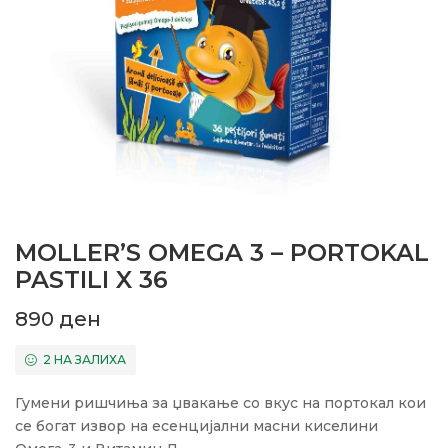
MOLLER’S OMEGA 3 – PORTOKAL
PASTILI X 36
890
ден
2 НА ЗАЛИХА
Гумени ришчиња за џвакање со вкус на портокал кои
се богат извор на есенцијални масни киселини