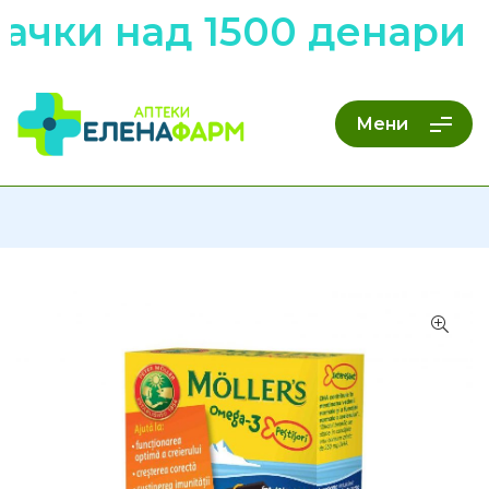
чки над 1500 денари н
Мени