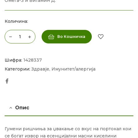
Омега-3 и Витамин Д.
Количина:
Во Кошничка
Шифра:
1428337
Категории:
Здравје
,
Имунитет/алергија
Facebook
Опис
Гумени ришчиња за џвакање со вкус на портокал кои
се богат извор на есенцијални масни киселини