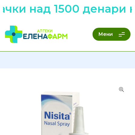
чки над 1500 денари н
Мени