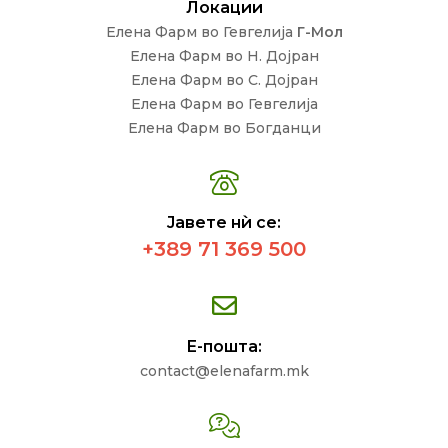
Локации
Елена Фарм во Гевгелија
Г-Мол
Елена Фарм во Н. Дојран
Елена Фарм во С. Дојран
Елена Фарм во Гевгелија
Елена Фарм во Богданци
Јавете нѝ се:
+389 71 369 500
Е-пошта:
contact@elenafarm.mk