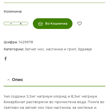
Количина:
Во Кошничка
Шифра:
1429978
Категории:
Затнат нос, настинка и грип
,
Здравје
Facebook
Опис
1мл содржи 3,3мг натриум хлорид и 8,3мг натриум
бикарбонат растворени во прочистена вода. Помга во
третман на затнат нос при настинка, за чистење и