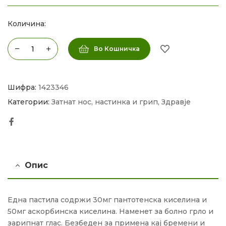
Количина:
Во Кошничка
Шифра:
1423346
Категории:
Затнат нос, настинка и грип
,
Здравје
Facebook
Опис
Една пастила содржи 30мг пантотенска киселина и
50мг аскорбинска киселина. Наменет за болно грло и
зарипнат глас. Безбеден за примена кај бремени и