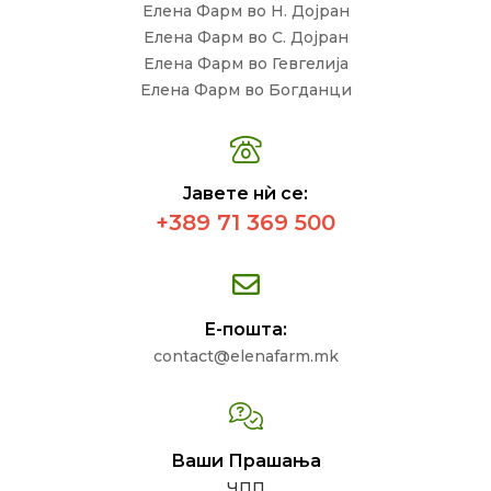
Елена Фарм во Н. Дојран
Елена Фарм во С. Дојран
Елена Фарм во Гевгелија
Елена Фарм во Богданци
Јавете нѝ се:
+389 71 369 500
Е-пошта:
contact@elenafarm.mk
Ваши Прашања
ЧПП