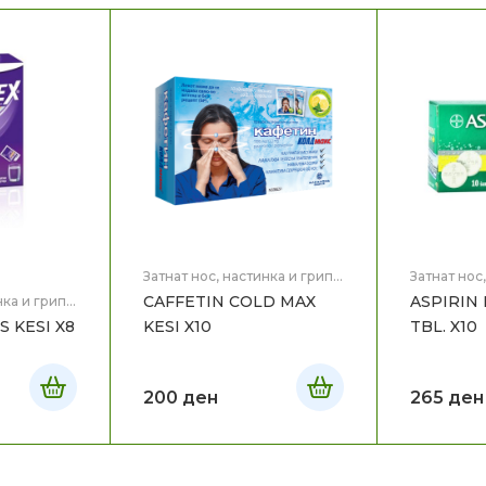
Затнат нос, настинка и грип
,
Затнат нос
Здравје
Здравје
CAFFETIN COLD MAX
ASPIRIN 
нка и грип
,
 KESI X8
KESI X10
TBL. X10
200
ден
265
ден