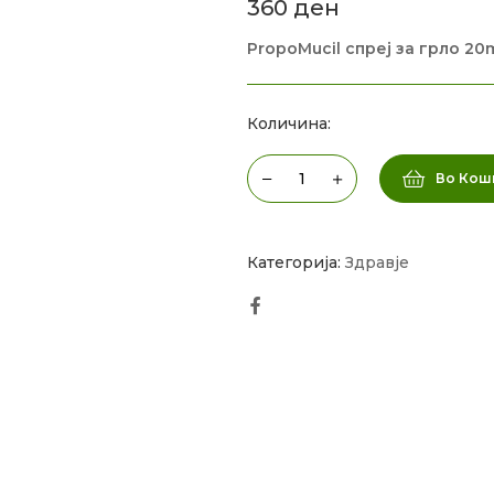
360
ден
PropoMucil спреј за грло 20
Количина:
Во Кош
Категорија:
Здравје
Facebook