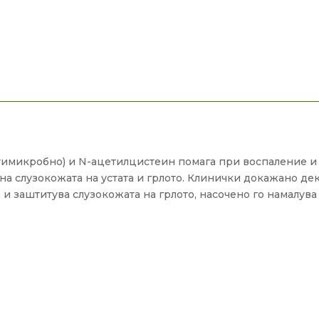
нтимикробно) и N-ацетилцистеин помага при воспаление и б
а слузокожата на устата и грлото. Клинички докажано дека
 и заштитува слузокожата на грлото, насочено го намалува