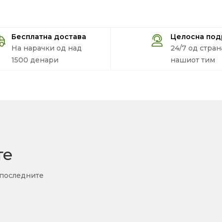
Бесплатна достава
Целосна по
На нарачки од над
24/7 од стран
1500 денари
нашиот тим
те
 последните