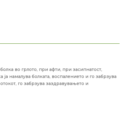
олка во грлото, при афти, при засипнатост,
 ја намалува болката, воспалението и го забрзува
 отокот, го забрзува заздравувањето и