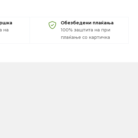
дршка
Обезбедени плаќања
а на
100% заштита на при
плаќање со картичка