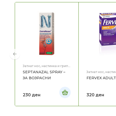
Затнат нос, настинка и грип
,
Здравје
SEPTANAZAL SPRAY –
Затнат нос, насти
Здравје
ЗА ВОЗРАСНИ
FERVEX ADULTS
230
ден
320
ден