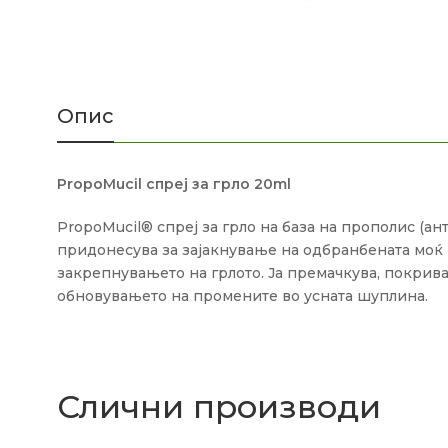
Опис
PropoMucil спреј за грло 20ml
PropoMucil® спреј за грло на база на прополис (а
придонесува за зајакнување на одбранбената моќ н
закрепнувањето на грлото. Ја премачкува, покрива
обновувањето на промените во усната шуплина.
Слични производи