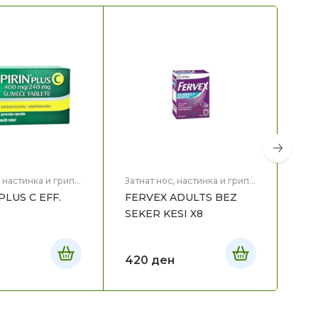
, настинка и грип
,
Затнат нос, настинка и грип
,
Здравје
PLUS C EFF.
FERVEX ADULTS BEZ
Затн
Здр
SEKER KESI X8
TYL
420
ден
36