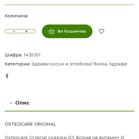
Количина:
Во Кошничка
Шифра:
1435351
Категории:
Здрави коски и зглобови/ болка
,
Здравје
Facebook
Опис
OSTEOCARE ORIGINAL
Osteocare Original содржи Д3 форма на витамин Д.