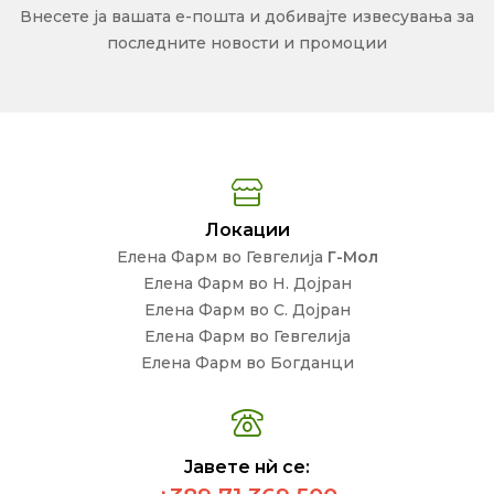
Внесете ја вашата е-пошта и добивајте извесувања за
последните новости и промоции
Локации
Елена Фарм во Гевгелија
Г-Мол
Елена Фарм во Н. Дојран
Елена Фарм во С. Дојран
Елена Фарм во Гевгелија
Елена Фарм во Богданци
Јавете нѝ се: