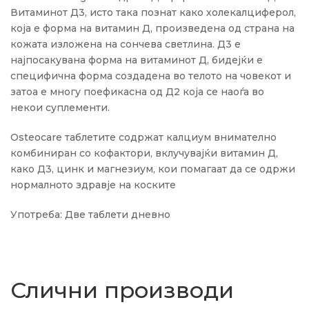
Витаминот Д3, исто така познат како холекалциферол,
која е форма на витамин Д, произведенa од страна на
кожата изложена на сончева светлина. Д3 е
најпосакувана форма на витаминот Д, бидејќи е
специфична форма создадена во телото на човекот и
затоа е многу поефикасна од Д2 којa се наоѓа во
некои суплементи.
Osteocare таблетите содржат калциум внимателно
комбиниран со кофактори, вклучувајќи витамин Д,
како Д3, цинк и магнезиум, кои помагаат да се одржи
нормалното здравје на коските
Употреба: Две таблети дневно
Слични производи