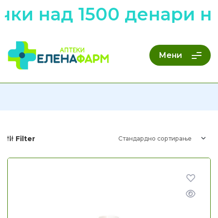
чки над 1500 денари н
Мени
Filter