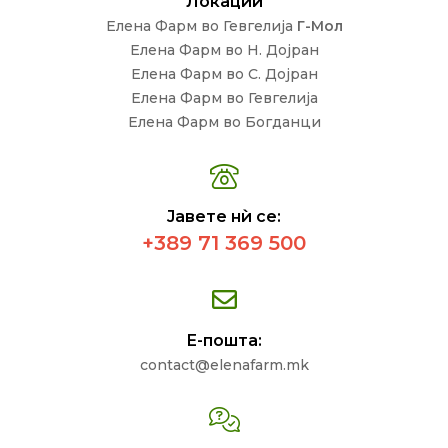
Локации
Елена Фарм во Гевгелија
Г-Мол
Елена Фарм во Н. Дојран
Елена Фарм во С. Дојран
Елена Фарм во Гевгелија
Елена Фарм во Богданци
Јавете нѝ се:
+389 71 369 500
Е-пошта:
contact@elenafarm.mk