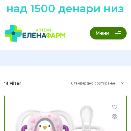
 1500 денари низ цела
Мени
Filter