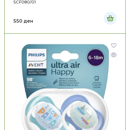
SCF080/01
550
ден