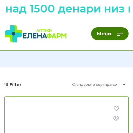
1500 денари низ цела
Мени
Filter