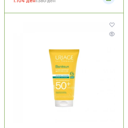
1.104
ден
1.380
ден