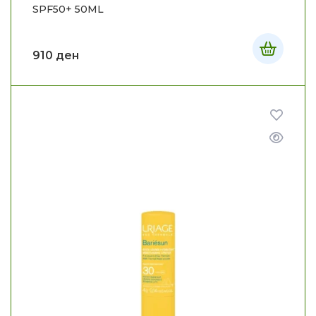
SPF50+ 50ML
910
ден